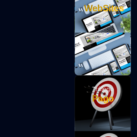
WebSites
Tráfego
Pago